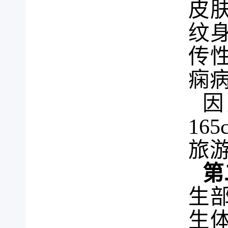
皮
纹
传
痫
因
165
旅
第
生
生