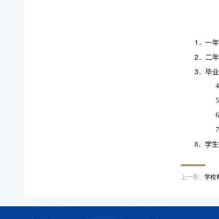
1．一
2．二
3．
毕业
5
6
7
8
．学生
上一条：
学校